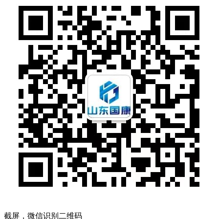
截屏，微信识别二维码