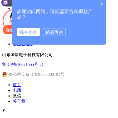
可以介绍下你们的产品么？
×
走进我们
欢迎访问网站，请问需要咨询哪款产
品？
客户案例
人体成分分析仪厂家
现在咨询
稍后再说
联系我们
山东国康电子科技有限公司
鲁ICP备16021555号-21
鲁公网安备 37040302000193号
首页
电话
微信
关于我们
X