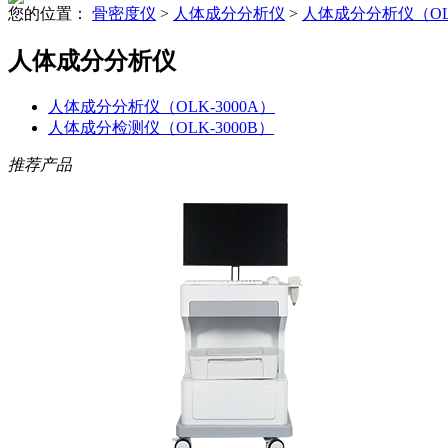
您的位置：
骨密度仪
>
人体成分分析仪
>
人体成分分析仪（OLK
人体成分分析仪
人体成分分析仪（OLK-3000A）
人体成分检测仪（OLK-3000B）
推荐产品