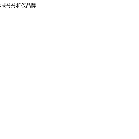
体成分分析仪品牌