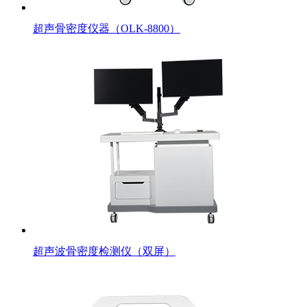
超声骨密度仪器（OLK-8800）
超声波骨密度检测仪（双屏）