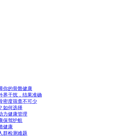
障你的骨骼健康
外界干扰，结果准确
骨密度筛查不可少
？如何选择
助力健康管理
康保驾护航
骼健康
人群检测难题