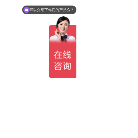
可以介绍下你们的产品么？