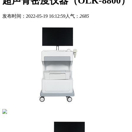
超声骨密度仪器（OLK-8800）
发布时间：2022-05-19 16:12:59
人气：
2685