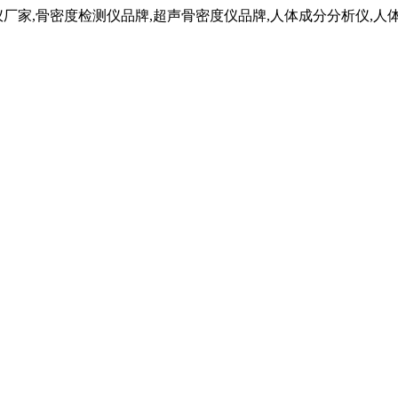
仪厂家,骨密度检测仪品牌,超声骨密度仪品牌,人体成分分析仪,人