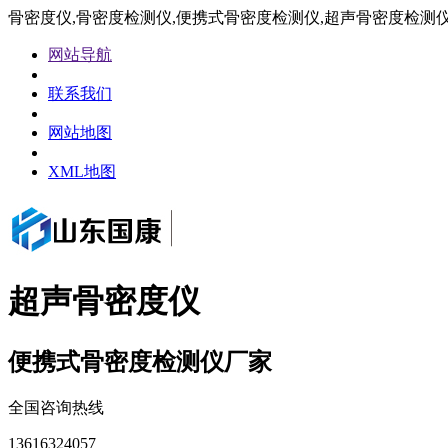
骨密度仪,骨密度检测仪,便携式骨密度检测仪,超声骨密度检测
网站导航
联系我们
网站地图
XML地图
超声骨密度仪
便携式骨密度检测仪厂家
全国咨询热线
13616324057