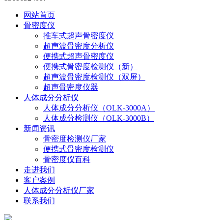
网站首页
骨密度仪
推车式超声骨密度仪
超声波骨密度分析仪
便携式超声骨密度仪
便携式骨密度检测仪（新）
超声波骨密度检测仪（双屏）
超声骨密度仪器
人体成分分析仪
人体成分分析仪（OLK-3000A）
人体成分检测仪（OLK-3000B）
新闻资讯
骨密度检测仪厂家
便携式骨密度检测仪
骨密度仪百科
走进我们
客户案例
人体成分分析仪厂家
联系我们