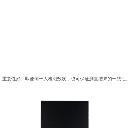
，重复性好。即使同一人检测数次，也可保证测量结果的一致性