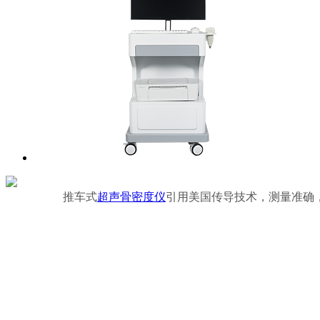
推车式
超声骨密度仪
引用美国传导技术，测量准确