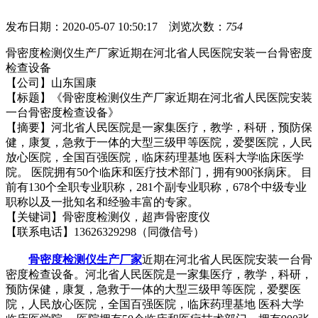
发布日期：2020-05-07 10:50:17 浏览次数：
754
骨密度检测仪生产厂家近期在
河北省人民医院
安装一台骨密度
检查设备
【公司】山东国康
【标题】《
骨密度检测仪生产厂家近期在
河北省人民医院
安装
一台骨密度检查设备
》
【摘要】
河北省人民医院是一家集医疗，教学，科研，预防保
健，康复，急救于一体的大型三级甲等医院，爱婴医院，人民
放心医院，全国百强医院，临床药理基地 医科大学临床医学
院。 医院拥有50个临床和医疗技术部门，拥有900张病床。 目
前有130个全职专业职称，281个副专业职称，678个中级专业
职称以及一批知名和经验丰富的专家。
【关键词】
骨密度检测仪
，超声
骨密度仪
【联系电话】13626329298（同微信号）
骨密度检测仪生产厂家
近期在
河北省人民医院
安装一台骨
密度检查设备。
河北省人民医院是一家集医疗，教学，科研，
预防保健，康复，急救于一体的大型三级甲等医院，爱婴医
院，人民放心医院，全国百强医院，临床药理基地 医科大学