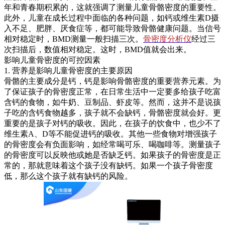
年和青春期积累的，这就强调了测量儿童骨骼密度的重要性。
此外，儿童在成长过程中面临的各种问题，如钙或维生素D摄
入不足、肥胖、厌食症等，都可能导致骨骼健康问题。当信号
相对稳定时，BMD测量一般扫描三次。
骨密度分析仪
经过三
次扫描后，数值相对稳定。这时，BMD值就会出来。
影响儿童骨密度的可控因素
1. 营养是影响儿童骨密度的主要原因
骨骼的主要成分是钙，钙是影响骨骼密度的重要营养元素。为
了保证孩子的骨密度正常，在日常生活中一定要多给孩子吃富
含钙的食物，如牛奶、豆制品、虾皮等。然而，这并不是说孩
子吃的含钙食物越多，孩子就不会缺钙，骨骼密度就会好。更
重要的是孩子对钙的吸收。因此，在孩子的饮食中，也少不了
维生素A、D等不能促进钙的吸收。其他一些食物对增强孩子
的骨密度会有负面影响，如经常喝可乐、喝咖啡等。测量孩子
的骨密度可以反映他或她是否缺乏钙。如果孩子的骨密度是正
常的，那就意味着这个孩子没有缺钙。如果一个孩子骨密度
低，那么这个孩子就有缺钙的风险。