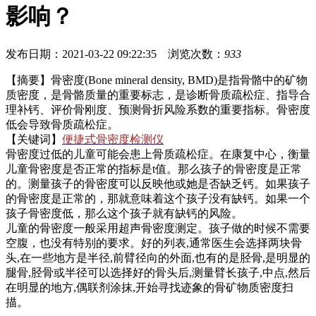
影响？
发布日期：2021-03-22 09:22:35 浏览次数：
933
【摘要】骨密度(Bone mineral density, BMD)是指骨骼中的矿物
质密度，是骨骼质量的重要标志，是诊断骨质疏松症、指导合
理补钙、评价骨刚度、预测骨折风险系数的重要指标。骨密度
低会导致骨质疏松症。
【关键词】
便捷式骨密度检测仪
骨密度过低的儿童可能会患上骨质疏松症。在康复中心，衡量
儿童骨密度是否正常的指标是t值。那么孩子的骨密度是正常
的。测量孩子的骨密度可以反映他或她是否缺乏钙。如果孩子
的骨密度是正常的，那就意味着这个孩子没有缺钙。如果一个
孩子骨密度低，那么这个孩子就有缺钙的风险。
儿童的骨密度一般采用超声骨密度测定。孩子做的时候不需要
空腹，也没有特别的要求。好的列表,通常医生会选择两块骨
头,在一些地方是半径,前臂径向的外面,也有的是胫骨,是明显的
腿骨,胫骨或半径可以选择好的骨头后,测量臂长孩子,中点,然后
在明显的地方,偶联剂涂抹,开始寻找迹象的骨矿物质密度扫
描。