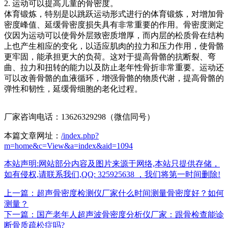
2. 运动可以提高儿童的骨密度。
体育锻炼，特别是以跳跃运动形式进行的体育锻炼，对增加骨
密度峰值、延缓骨密度损失具有非常重要的作用。骨密度测定
仪因为运动可以使骨外层致密质增厚，而内层的松质骨在结构
上也产生相应的变化，以适应肌肉的拉力和压力作用，使骨骼
更牢固，能承担更大的负荷。这对于提高骨骼的抗断裂、弯
曲、拉力和扭转的能力以及防止老年性骨折非常重要。运动还
可以改善骨骼的血液循环，增强骨骼的物质代谢，提高骨骼的
弹性和韧性，延缓骨细胞的老化过程。
厂家咨询电话：13626329298（微信同号）
本篇文章网址：
/index.php?
m=home&c=View&a=index&aid=1094
本站声明:网站部分内容及图片来源于网络,本站只提供存储，
如有侵权,请联系我们,QQ: 325925638 ，我们将第一时间删除!
上一篇：超声骨密度检测仪厂家什么时间测量骨密度好？如何
测量？
下一篇：国产老年人超声波骨密度分析仪厂家：跟骨检查能诊
断骨质疏松症吗?