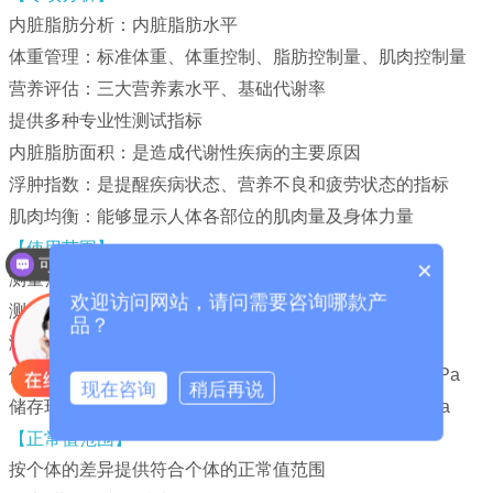
内脏脂肪分析：内脏脂肪水平
体重管理：标准体重、体重控制、脂肪控制量、肌肉控制量
营养评估：三大营养素水平、基础代谢率
提供多种专业性测试指标
内脏脂肪面积：是造成代谢性疾病的主要原因
浮肿指数：是提醒疾病状态、营养不良和疲劳状态的指标
肌肉均衡：能够显示人体各部位的肌肉量及身体力量
可以介绍下你们的产品么？
【使用范围】
×
你们是怎么收费的呢？
测量范围（身高）50~210cm
欢迎访问网站，请问需要咨询哪款产
测量范围（体重）10~150kg
品？
测量范围（年龄）7~99岁
使用环境10~40℃（50~104℉）30~80%RH,500~1060hPa
现在咨询
稍后再说
储存环境0~40℃（32~104℉）30~80%RH,500~1060hPa
【正常值范围】
按个体的差异提供符合个体的正常值范围