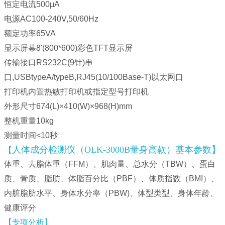
恒定电流500μA
电源AC100-240V,50/60Hz
额定功率65VA
显示屏幕8'(800*600)彩色TFT显示屏
传输接口RS232C(9针)串
口,USBtypeA/typeB,RJ45(10/100Base-T)以太网口
打印机内置热敏打印机或指定型号打印机
外形尺寸674(L)×410(W)×968(H)mm
整机重量10kg
测量时间<10秒
人体成分检测仪（OLK-3000B量身高款）基本参数】
【
体重、去脂体重（FFM）、肌肉量、总水分（TBW）、蛋白
质、骨质、脂肪、体脂百分比（PBF）、体质指数（BMI）、
内脏脂肪水平、身体水分率（PBW)、体型类型、身体年龄、
健康评分
【专项分析】