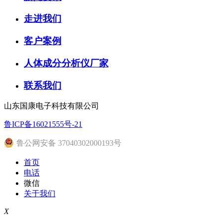
走进我们
客户案例
人体成分分析仪厂家
联系我们
山东国康电子科技有限公司
鲁ICP备16021555号-21
鲁公网安备 37040302000193号
首页
电话
微信
关于我们
X