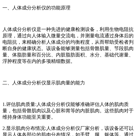
一、人体成分分析仪的功能原理
人体成分分析仪是一种先进的健康检测设备，利用生物电阻抗
原理，通过向人体输入微量交流电，并测量电流通过身体后的
电阻抗，来精确分析人体成分的均衡程度，从而帮助受检者判
断自身的健康状态。该设备能够测量包括骨骼肌量、节段肌肉
量、体脂肪量和百分比、内脏脂肪面积、水分、基础代谢量、
浮肿程度等在内的多项精细数据。
二、人体成分分析仪显示肌肉量的能力
1.评估肌肉质量:人体成分分析仪能够准确评估人体的肌肉质
量，包括骨骼肌肉以及心脏和胃等的内脏肌肉。这些肌肉对于
维持身体功能至关重要。
2.显示肌肉分布情况:人体成分分析仪厂家分析，该设备还可以
显示人体各部位的肌肉分布情况，如手臂、腿、躯体等。通过