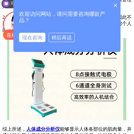
可以介绍下你们的产品么？
×
师的建议。
你们是怎么收费的呢？
欢迎访问网站，请问需要咨询哪款产
2.数据解读:机器测试的结果可能受到多种因素的影响，因此不
品？
要过分在意体测表上的数字。在解读数据时，应综合考虑个人
的身体状况、生活习惯等因素。
现在咨询
稍后再说
综上所述，
人体成分分析仪
能够显示人体各部位的肌肉量，并