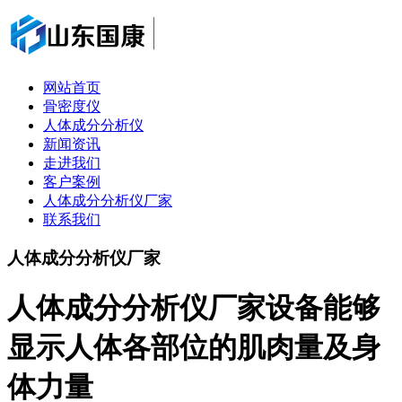
网站首页
骨密度仪
人体成分分析仪
新闻资讯
走进我们
客户案例
人体成分分析仪厂家
联系我们
人体成分分析仪厂家
人体成分分析仪厂家设备能够
显示人体各部位的肌肉量及身
体力量