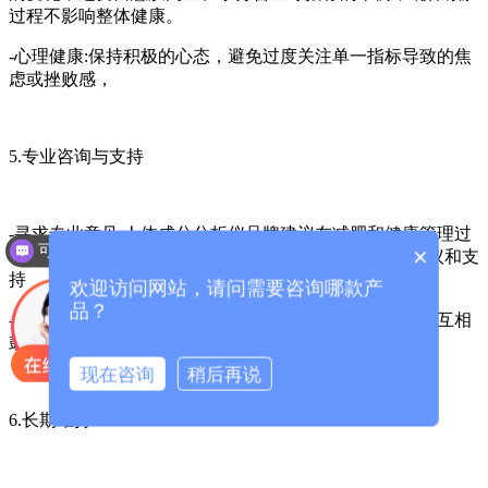
过程不影响整体健康。
-心理健康:保持积极的心态，避免过度关注单一指标导致的焦
虑或挫败感，
5.专业咨询与支持
-寻求专业意见:人体成分分析仪品牌建议在减肥和健康管理过
可以介绍下你们的产品么？
×
程中，定期咨询营养师、健身教练或医生，获取专业建议和支
持
欢迎访问网站，请问需要咨询哪款产
品？
-加入社群:参与减肥或健康管理相关的社群，分享经验，互相
鼓励，增强动力。
现在咨询
稍后再说
6.长期维持