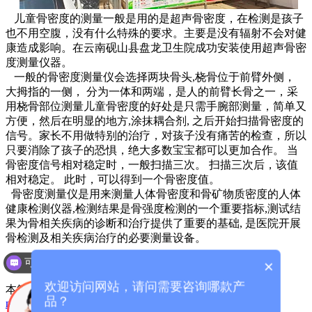
儿童骨密度的测量一般是用的是超声骨密度，在检测是孩子
也不用空腹，没有什么特殊的要求。主要是没有辐射不会对健
康造成影响。
在云南砚山县盘龙卫生院成功安装使用超声骨密
度测量仪器。
一般的骨密度测量仪会选择两块骨头,桡骨位于前臂外侧，
大拇指的一侧， 分为一体和两端，是人的前臂长骨之一，采
用桡骨部位测量儿童骨密度的好处是只需手腕部测量，简单又
方便
，
然后在明显的地方,涂抹耦合剂, 之后开始扫描骨密度的
信号。家长不用做特别的治疗，对孩子没有痛苦的检查，所以
只要消除了孩子的恐惧，绝大多数宝宝都可以更加合作。 当
骨密度信号相对稳定时，一般扫描三次。 扫描三次后，该值
相对稳定。 此时，可以得到一个骨密度值。
骨密度测量仪是用来测量人体骨密度和骨矿物质密度的人体
健康检测仪器,检测结果是骨强度检测的一个重要指标,测试结
果为骨相关疾病的诊断和治疗提供了重要的基础, 是医院开展
骨检测及相关疾病治疗的必要测量设备。
可以介绍下你们的产品么？
厂家咨询电话：13626329298（微信同号）
×
欢迎访问网站，请问需要咨询哪款产
本篇文章网址：
/index.php?
品？
m=home&c=View&a=index&aid=1248