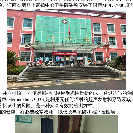
。江西奉新县上富镇中心卫生院采购安装了国康MQD-7000超
并不可怕。 即使是那些已经遭受脆性骨折的人，通过适当的治
ve超声determination, QUS)是利用无任何辐射的超声发
骨折发生的风险。是一种安全有效的检测方式。
的健康，有必要经常检测，以便及早预防和治疗慢性病 。