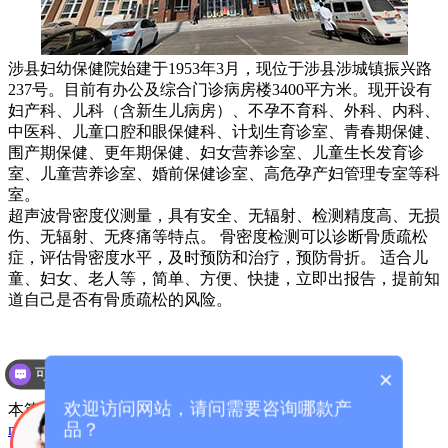
涉县妇幼保健院始建于1953年3月，现位于涉县涉城镇振兴路
237号。
目前有办公及综合门诊病房楼3400平方米。现开设有
妇产科、儿科（含新生儿病房）、不孕不育科、外科、内科、
中医科、儿童口腔和眼保健科、计划生育诊室、青春期保健、
围产期保健、更年期保健、妇女营养诊室、儿童生长发育诊
室、儿童营养诊室、婚前保健诊室、高危孕产妇管理专室等科
室。
超声波骨密度仪测量，具有安全、无辐射、检测精度高、无损
伤、无辐射、无疼痛等特点。 骨密度检测可以诊断骨质疏松
症，评估骨密度水平，及时预防和治疗，预防骨折。 适合儿
童、妇女、老人等，简单、方便、快捷，立即出报告，提前知
道自己是否有骨质疏松的风险。
厂家咨询电话：13626329298（微信同号）
可以介绍下你们的产品么？
×
欢迎访问网站，请问需要咨询哪款产
本篇文章网址：
/index.php?
品？
m=home&c=View&a=index&aid=1351