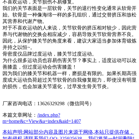
不喜欢运动，关节损伤不易修复。
我们的关节表面是一层软骨，关节的退行性变化通常从软骨开
始。软骨是一种像海绵一样的多孔组织，通过交替挤压和放松
其营养和代谢产物。
对于不喜欢运动的人来说，关节软骨的挤压相对较少，因此营
养与代谢物的交换会相应减少，容易导致关节软骨营养不良。
因此，从保护膝关节的角度来看，建议大家适当参加体育锻炼
并持之以恒~。
骨密度仪品牌过度运动，膝关节过度运动。
为什么很多运动员也容易伤害关节？事实上，适度运动可以改
善膝盖，但过度运动会伤害膝盖！
因为我们的膝关节和机器一样，磨损是有限的。如果长期高强
度或大运动负荷超过关节软骨的自我修复能力，即使没有明显
的损伤，也会加速关节退化，过早发生骨关节炎。
厂家咨询电话：13626329298（微信同号）
本篇文章网址：
/index.php?
m=home&c=View&a=index&aid=1407
本站声明:网站部分内容及图片来源于网络,本站只提供存储，
如有侵权,请联系我们,QQ: 325925638 ，我们将第一时间删除!