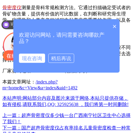
骨密度仪
测量是骨科常规检测方法。它通过扫描确定受试者的
骨矿物含量，提供有价值的可比数据，在判断和研究骨生理
学、病理学和人类衰老的过程中起着非常重要的作用，以及各
可以介绍下你们的产品么？
×
种疾病对骨代谢的诊断。
欢迎访问网站，请问需要咨询哪款产
品？
很多医院采购骨密仪的设备时会考虑厂家排名哪个好？按不同
的使用功能、品牌型号，排名是部分先后的，要根据需要去选
现在咨询
稍后再说
择合适的仪器设备。
厂家咨询电话：13626329298（微信同号）
本篇文章网址：
/index.php?
m=home&c=View&a=index&aid=1492
本站声明:网站部分内容及图片来源于网络,本站只提供存储，
如有侵权,请联系我们,QQ: 325925638 ，我们将第一时间删除!
上一篇：超声骨密度仪多少钱一台广西南宁社区卫生中心选择
了我们！
下一篇：国产超声骨密度仪占有率排名儿童骨密度检查一种常