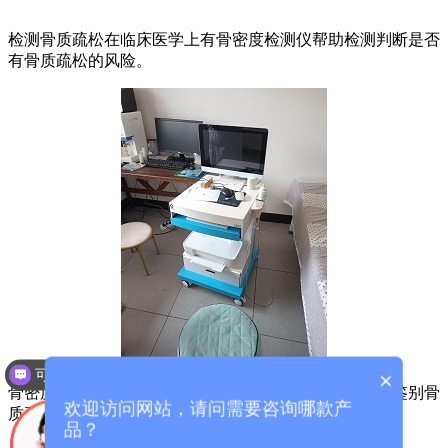
检测骨质疏松在临床医学上有骨密度检测仪帮助检测判断是否
有骨质疏松的风险。
可以介绍下你们的产品么？
×
骨密度检查是确定骨骼健康状况的一种检查方法，可以鉴别骨
欢迎访问网站，请问需要咨询哪款产
质疏松症，预防骨折风险，监测骨质疏松症的治疗效果。
品？