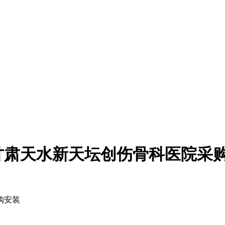
甘肃天水新天坛创伤骨科医院采
购安装