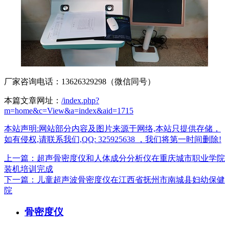
厂家咨询电话：13626329298（微信同号）
本篇文章网址：
/index.php?
m=home&c=View&a=index&aid=1715
本站声明:网站部分内容及图片来源于网络,本站只提供存储，
如有侵权,请联系我们,QQ: 325925638 ，我们将第一时间删除!
上一篇：超声骨密度仪和人体成分分析仪在重庆城市职业学院
装机培训完成
下一篇：儿童超声波骨密度仪在江西省抚州市南城县妇幼保健
院
骨密度仪