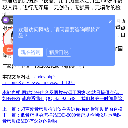
号速度的无创超声设备。用于测量从足月至100岁年龄
段人群，进行无疼痛，无创伤，无损害，无辐射的检
测！
可以介绍下你们的产品么？
×
超声骨密度检测仪
是现代医学的一项先进技术，我国政
府已将骨质疏松与糖尿病、老年痴呆一起列为三大重点
欢迎访问网站，请问需要咨询哪款产
攻克的老年性疾病。骨质疏松作为常见病、多发病，目
品？
前已经成为全球性公共健康问题。因此，联合国将
1999年定为“国际老龄年”，并将每年10月20日定为“国
现在咨询
稍后再说
际骨质疏松日”。
厂家咨询电话：13626329298（微信同号）
本篇文章网址：
/index.php?
m=home&c=View&a=index&aid=1075
本站声明:网站部分内容及图片来源于网络,本站只提供存储，
如有侵权,请联系我们,QQ: 325925638 ，我们将第一时间删除!
上一篇：超声波骨密度检测仪会告诉你-你的骨密度是否合格
下一篇：低骨密度会怎样?MQD-8000骨密度检测仪对运动队
骨密度(BMD)有深远的影响