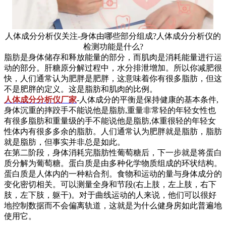
人体成分分析仪关注-身体由哪些部分组成?人体成分分析仪的
检测功能是什么?
脂肪是身体储存和释放能量的部分，而肌肉是消耗能量进行运
动的部分。肝糖原分解过程中，水分排泄增加。所以你减肥很
快，人们通常认为肥胖是肥胖，这意味着你有很多脂肪，但这
不是肥胖的定义。这是脂肪和肌肉的比例。
人体成分分析仪厂家
-人体成分的平衡是保持健康的基本条件,
身体沉重的摔跤手不能说他是脂肪,重量非常轻的年轻女性也
有很多脂肪和重量级的手不能说他是脂肪,体重很轻的年轻女
性体内有很多多余的脂肪。人们通常认为肥胖就是脂肪，脂肪
就是脂肪，但事实并非总是如此。
在第二阶段，身体消耗完脂肪性葡萄糖后，下一步就是将蛋白
质分解为葡萄糖。蛋白质是由多种化学物质组成的环状结构。
蛋白质是人体内的一种粘合剂。食物和运动的量与身体成分的
变化密切相关。可以测量全身和节段(右上肢，左上肢，右下
肢，左下肢，躯干)。对于曲线运动的人来说，他们可以很好
地控制数据而不会偏离轨道，这就是为什么健身房如此普遍地
使用它。