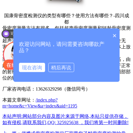
国康骨密度检测仪的类型有哪些？使用方法有哪些？-四川成
都
骨密度测量方法有很多，包括超声骨密度测量和辐射骨密度测
可以介绍下你们的产品么？
×
量。
你们是怎么收费的呢？
超声波骨密度测量的准确性相对较低，但操作简单，安全无
欢迎访问网站，请问需要咨询哪款产
害，一般用于孕妇和婴儿。这是通过在你想要检查的肢体上放
品？
置超声波探头来测量的，你可以看到骨密度的水平。
而射线照相骨密度测量对于成人使用，这种方法精度较高，由
此得出人体骨骼中准确的矿物质含量，其测量方法类似于正常
现在咨询
稍后再说
的射线照相检查方法，目的是通过射线探测仪检查人体局部部
位的辐射暴露情况，一般很快就会看到骨密度的结果。
厂家咨询电话：13626329298（微信同号）
本篇文章网址：
/index.php?
m=home&c=View&a=index&aid=1195
本站声明:网站部分内容及图片来源于网络,本站只提供存储，
如有侵权,请联系我们,QQ: 325925638 ，我们将第一时间删除!