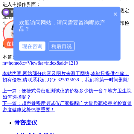
进入主操作界面；
3、按照检查部位榜受检者摆好体位，选择相应的骨密度测定
可以介绍下你们的产品么？
×
应用子程序，以及扫描方式，对受检者进行骨密度测量；
欢迎访问网站，请问需要咨询哪款产
4、检查结束后，进行数据分析，编写诊断报告，然后打印检
品？
查报告；
现在咨询
稍后再说
厂家咨询电话：13626329298（微信同号）
本篇文章网址：
/index.php?
m=home&c=View&a=index&aid=1210
本站声明:网站部分内容及图片来源于网络,本站只提供存储，
如有侵权,请联系我们,QQ: 325925638 ，我们将第一时间删除!
上一篇：便捷式骨密度测试仪的价格多少钱一台？地方卫生院
如何选择呢？
下一篇：超声骨密度测试仪厂家提醒广大骨质疏松患者检查骨
密度健康比补钙更重要！
骨密度仪