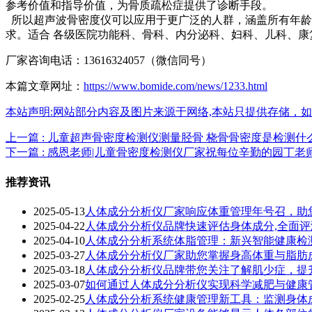
参考价值和指导价值，为骨质疏松症提供了诊断手段。
所以超声波骨密度仪可以应用于更广泛的人群，涵盖所有年龄组
求。适合
各级医院功能科、骨科、内分泌科、妇科、儿科、
厂家咨询电话：13616324057（微信同号）
本篇文章网址：
https://www.bomide.com/news/1233.html
本站声明:网站部分内容及图片来源于网络,本站只提供存储，如有侵权,
上一篇 : 儿童超声骨密度检测仪测量胫骨 桡骨骨密度是检测什
下一篇 : 感恩老师|儿童骨密度检测仪厂家祝每位辛勤的园丁
推荐资讯
2025-05-13
人体成分分析仪厂家响应体重管理年号召，助
2025-04-22
人体成分分析仪品牌快速评估身体成分,全面
2025-04-10
人体成分分析系统体脂管理：新兴智能健康检
2025-03-27
人体成分分析仪厂家助您掌握身高体重与脂肪
2025-03-18
人体成分分析仪品牌带您关注了解肌少症，提
2025-03-07
如何通过人体成分分析仪实现科学减肥与健康
2025-02-25
人体成分分析系统健康管理新工具：监测身体