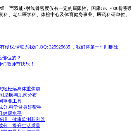
，而双能x射线骨密度仪有一定的局限性。国康GK-7000骨
康复科、老年医学科、体检中心及体育健身事业、医药科研单位
请联系我们,QQ: 325925635 ，我们将第一时间删除!
么部位的？
老师们教师节快乐！
您轻松远离体重焦虑
评测脂肪与肌肉分布
测重要工具
成分,科学健身好帮手
升健康水平
管理，健康监测新利器
成分，提升生活质量