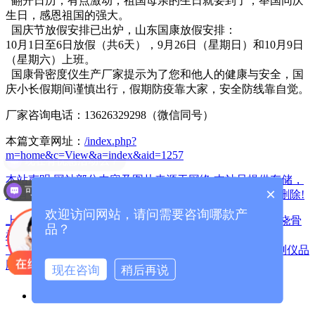
翻开日历，有点激动，祖国母亲的生日就要到了，举国同庆
生日，感恩祖国的强大。
国庆节放假安排已出炉，山东国康放假安排：
10月1日至6日放假（共6天），9月26日（星期日）和10月9日
（星期六）上班。
国康骨密度仪生产厂家提示为了您和他人的健康与安全，国
庆小长假期间谨慎出行，假期防疫靠大家，安全防线靠自觉。
厂家咨询电话：13626329298（微信同号）
本篇文章网址：
/index.php?
m=home&c=View&a=index&aid=1257
现在有优惠活动么？
本站声明:网站部分内容及图片来源于网络,本站只提供存储，
可以介绍下你们的产品么？
×
如有侵权,请联系我们,QQ: 325925638 ，我们将第一时间删除!
欢迎访问网站，请问需要咨询哪款产
上一篇：点击查看-超声骨密度检测仪厂家的操作流程胫桡骨
品？
检测 原来是这样操作的！
下一篇：国庆假期后身体仿佛被掏空？便捷式骨密度检测仪品
牌哪些人需要健康体检
现在咨询
稍后再说
骨密度仪