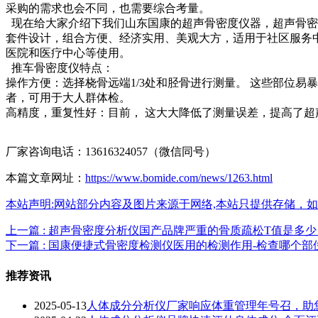
采购的需求也会不同，也需要综合考量。
现在给大家介绍下我们山东国康的超声骨密度仪器，超声骨密
套件设计，组合方便、经济实用、美观大方，适用于社区服务
医院和医疗中心等使用。
推车骨密度仪特点：
操作方便：
选择桡骨远端1/3处和胫骨进行测量。 这些部位易
者，可用于大人群体
检。
高精度，重复性好：目前， 这大大降低了测量误差，提高了
厂家咨询电话：13616324057（微信同号）
本篇文章网址：
https://www.bomide.com/news/1263.html
本站声明:网站部分内容及图片来源于网络,本站只提供存储，如有侵权,
上一篇 : 超声骨密度分析仪国产品牌严重的骨质疏松T值是多
下一篇 : 国康便捷式骨密度检测仪医用的检测作用-检查哪个部
推荐资讯
2025-05-13
人体成分分析仪厂家响应体重管理年号召，助