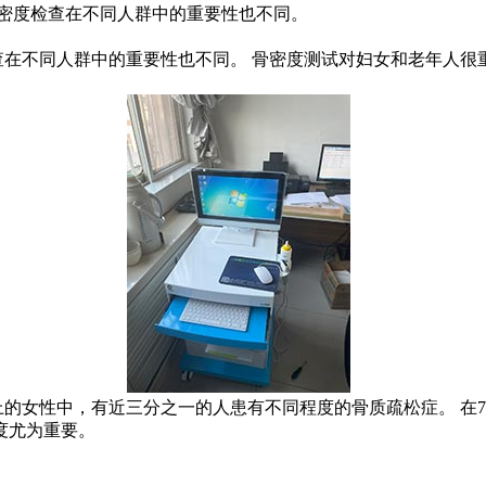
骨密度检查在不同人群中的重要性也不同。
查在不同人群中的重要性也不同。 骨密度测试对妇女和老年人很
的女性中，有近三分之一的人患有不同程度的骨质疏松症。 在7
度尤为重要。