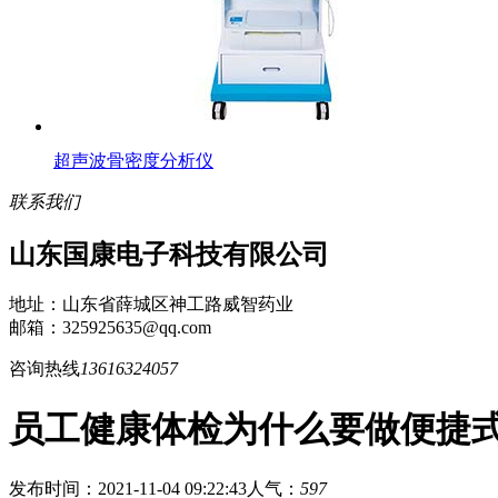
超声波骨密度分析仪
联系我们
山东国康电子科技有限公司
地址：山东省薛城区神工路威智药业
邮箱：325925635@qq.com
咨询热线
13616324057
员工健康体检为什么要做便捷
发布时间：2021-11-04 09:22:43
人气：
597