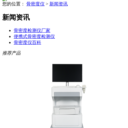
您的位置：
骨密度仪
>
新闻资讯
新闻资讯
骨密度检测仪厂家
便携式骨密度检测仪
骨密度仪百科
推荐产品