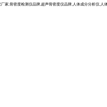
仪厂家,骨密度检测仪品牌,超声骨密度仪品牌,人体成分分析仪,人