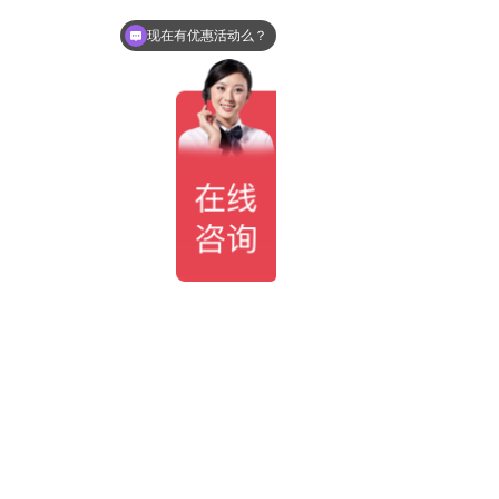
现在有优惠活动么？