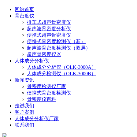
网站首页
骨密度仪
推车式超声骨密度仪
超声波骨密度分析仪
便携式超声骨密度仪
便携式骨密度检测仪（新）
超声波骨密度检测仪（双屏）
超声骨密度仪器
人体成分分析仪
人体成分分析仪（OLK-3000A）
人体成分检测仪（OLK-3000B）
新闻资讯
骨密度检测仪厂家
便携式骨密度检测仪
骨密度仪百科
走进我们
客户案例
人体成分分析仪厂家
联系我们