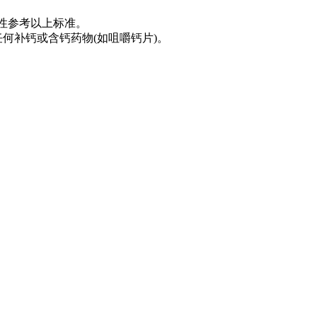
男性参考以上标准。
何补钙或含钙药物(如咀嚼钙片)。