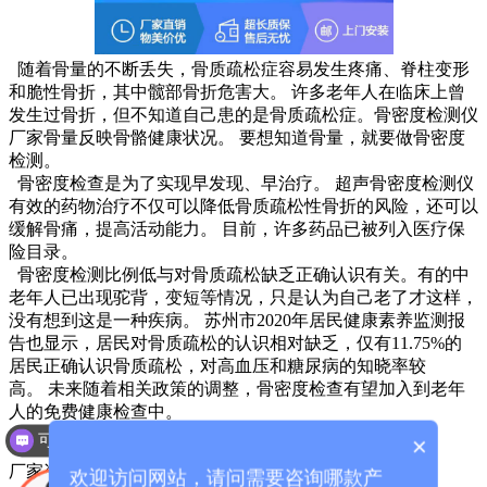
随着骨量的不断丢失，骨质疏松症容易发生疼痛、脊柱变形
和脆性骨折，其中髋部骨折危害大。 许多老年人在临床上曾
发生过骨折，但不知道自己患的是骨质疏松症。骨密度检测仪
厂家骨量反映骨骼健康状况。 要想知道骨量，就要做骨密度
检测。
骨密度检查是为了实现早发现、早治疗。 超声骨密度检测仪
有效的药物治疗不仅可以降低骨质疏松性骨折的风险，还可以
缓解骨痛，提高活动能力。 目前，许多药品已被列入医疗保
险目录。
骨密度检测比例低与对骨质疏松缺乏正确认识有关。有的中
老年人已出现驼背，变短等情况，只是认为自己老了才这样，
没有想到这是一种疾病。 苏州市2020年居民健康素养监测报
告也显示，居民对骨质疏松的认识相对缺乏，仅有11.75%的
居民正确认识骨质疏松，对高血压和糖尿病的知晓率较
高。 未来随着相关政策的调整，骨密度检查有望加入到老年
人的免费健康检查中。
可以介绍下你们的产品么？
×
厂家咨询电话：13626329298（微信同号）
欢迎访问网站，请问需要咨询哪款产