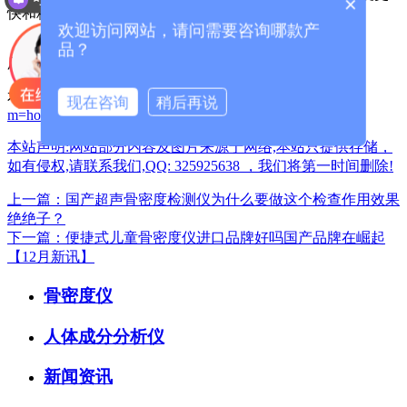
×
快和精度更高，产品稳定性更强 。
欢迎访问网站，请问需要咨询哪款产
品？
厂家咨询电话：13626329298（微信同号）
本篇文章网址：
/index.php?
现在咨询
稍后再说
m=home&c=View&a=index&aid=1348
本站声明:网站部分内容及图片来源于网络,本站只提供存储，
如有侵权,请联系我们,QQ: 325925638 ，我们将第一时间删除!
上一篇：国产超声骨密度检测仪为什么要做这个检查作用效果
绝绝子？
下一篇：便捷式儿童骨密度仪进口品牌好吗国产品牌在崛起
【12月新讯】
骨密度仪
人体成分分析仪
新闻资讯