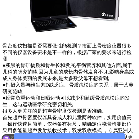
骨密度仪扫描是否需要做性能检测？市面上骨密度仪器很多，
不同的仪器设备要求是不一样的，根据厂家的要求来进行检
测。
●积累的骨矿物质和骨生长和发展,平衡营养和其他方面,属于
儿科的研究范畴,因为儿童的成长内骨骼发育不良,影响身高或
成人身体美丽的发展未来,是大多数父母不想看到;
●钙摄入量与维生素D缺乏症、骨质疏松症的关系，属于营养
研究范畴;
●经常负重运动和日晒运动可以减少和延缓骨质疏松症的发
生，这与运动医学研究密切相关;
很多人更关注的是超声骨密度仪检测是否准确。
首先超声骨密度仪器具备成人和儿童两种软件，实用价值高
，操作快速且简单，仪器备有标尺，精确定位桡骨检测部位，
采用多能量超声发射接收技术，双发双收模式 ，专属亚洲人
数据库，支持多国语言，软件语言可切换 ，采集数据速度更
可以介绍下你们的产品么？