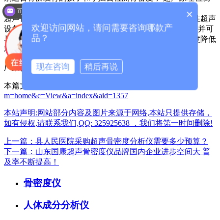
骨密度仪是更好的选择。
可以介绍下你们的产品么？
×
超声骨密度仪是一种测量超声信号沿骨的速度的非侵入性超声
欢迎访问网站，请问需要咨询哪款产
设备。 结果显示为z值和百分位值，与患者年龄相比较，并可
品？
与其他临床危险因素相结合，以帮助医生评估导致骨强度降低
和骨矿化缓慢的医疗条件。
现在咨询
稍后再说
厂家咨询电话：13626329298（微信同号）
本篇文章网址：
/index.php?
m=home&c=View&a=index&aid=1357
本站声明:网站部分内容及图片来源于网络,本站只提供存储，
如有侵权,请联系我们,QQ: 325925638 ，我们将第一时间删除!
上一篇：县人民医院采购超声骨密度分析仪需要多少预算？
下一篇：山东国康超声骨密度仪品牌国内企业进步空间大 普
及率不断提高！
骨密度仪
人体成分分析仪