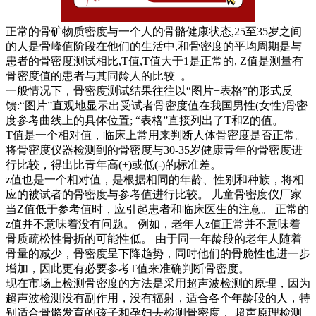
正常的骨矿物质密度与一个人的骨骼健康状态,25至35岁之间
的人是骨峰值阶段在他们的生活中,和骨密度的平均周期是与
患者的骨密度测试相比,T值,T值大于1是正常的, Z值是测量有
骨密度值的患者与其同龄人的比较 。
一般情况下，骨密度测试结果往往以“图片+表格”的形式反
馈:“图片”直观地显示出受试者骨密度值在我国男性(女性)骨密
度参考曲线上的具体位置; “表格”直接列出了T和Z的值。
T值是一个相对值，临床上常用来判断人体骨密度是否正常。
将骨密度仪器检测到的骨密度与30-35岁健康青年的骨密度进
行比较，得出比青年高(+)或低(-)的标准差。
z值也是一个相对值，是根据相同的年龄、性别和种族，将相
应的被试者的骨密度与参考值进行比较。 儿童骨密度仪厂家
当Z值低于参考值时，应引起患者和临床医生的注意。 正常的
z值并不意味着没有问题。 例如，老年人z值正常并不意味着
骨质疏松性骨折的可能性低。 由于同一年龄段的老年人随着
骨量的减少，骨密度呈下降趋势，同时他们的骨脆性也进一步
增加，因此更有必要参考T值来准确判断骨密度。
现在市场上检测骨密度的方法是采用超声波检测的原理，因为
超声波检测没有副作用，没有辐射，适合各个年龄段的人，特
别适合骨骼发育的孩子和孕妇去检测骨密度， 超声原理检测