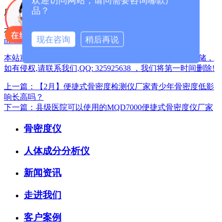
欢迎访问网站，请问需要咨询哪款产
品？
厂家咨询电话：13626329298（微信同号）
本篇文章网址：
/index.php?
现在咨询
稍后再说
m=home&c=View&a=index&aid=1378
本站声明:网站部分内容及图片来源于网络,本站只提供存储，
如有侵权,请联系我们,QQ: 325925638 ，我们将第一时间删除!
上一篇：【2月】便捷式骨密度检测仪厂家青少年骨密度低影
响长高吗？
下一篇：县级医院可以使用的MQD7000便捷式骨密度仪厂家
骨密度仪
人体成分分析仪
新闻资讯
走进我们
客户案例