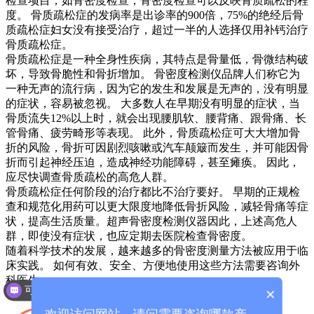
检查项目，如骨密度检查，骨密度检查可以反映骨质疏松的程
度。 骨质疏松症的发病率是出诊率的900倍，75%的绝经后骨
质疏松症妇女没有接受治疗，超过一半的人选择仅用补钙治疗
骨质疏松症。
骨质疏松症是一种全身性疾病，其特点是骨量低，骨微结构破
坏，导致骨脆性和骨折增加。 骨密度检测仪品牌人们称它为
一种无声的流行病，因为它的发生和发展是无声的，没有明显
的症状，容易被忽视。 大多数人在早期没有明显的症状，当
骨质流失12%以上时，就会出现腰肌软、腰背痛、跟骨痛、长
管骨痛、疲劳畸形等表现。 此外，骨质疏松症可大大增加骨
折的风险，骨折可因剧烈咳嗽或汽车颠簸而发生，并可能因骨
折而引起神经压迫，造成神经功能障碍，甚至瘫痪。 因此，
应尽快调查骨质疏松的高危人群。
骨质疏松症任何阶段的治疗都比不治疗要好。 早期的正规检
查和规范化用药可以更大限度地降低骨折风险，减轻骨痛等症
状，提高生活质量。超声骨密度检测仪器因此，上述高危人
群，即使没有症状，也应定期去医院检查骨密度。
随着科学技术的发展，越来越多的骨密度测量方法被应用于临
床实践。 如何有效、安全、方便地使用这些方法需要咨询外
科医生。
可以介绍下你们的产品么？
×