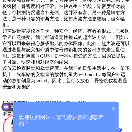
骨密度和骨结构，无辐射，方便快捷，直接反映骨钙沉积，生
长缓慢，骨密度相对正常。在快速生长阶段，骨密度相对较
低，可根据情况适当补充钙。这并不有害。另一种是辐射方
法，是一种可靠的诊断方法，比超声波方法更准确，但有辐
射。
超声波骨密度仪器作为一种安全、经济、有效的形式，已被医
学界广泛接受。我们都知道定性模式的超声波方法——例如，
它可以用来获得心脏或胎儿的身体图像。此外，超声波还可以
通过测量与感兴趣介质中信号传输相关的各种参数来定量使
用。定量超声波（QUS）是一种可接受的方法，因为它提供
了可靠、快速和相对经济的结果。
该仪器检查胫骨和桡骨密度。在我们的日常生活中，在一架飞
机上，火车站的安检查的放射剂量为5~10mrad，每周户外运
动的放射剂量为5mrad。因此，您可以放心，骨密度仪检测是
安全和无创的。
厂家咨询电话：13626329298（微信同号）
可以介绍下你们的产品么？
×
本篇文章网址：
/index.php?
欢迎访问网站，请问需要咨询哪款产
m=home&c=View&a=index&aid=1418
品？
本站声明:网站部分内容及图片来源于网络,本站只提供存储，