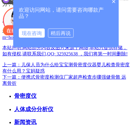
×
力，可以改善肌肉和骨骼。
欢迎访问网站，请问需要咨询哪款产
品？
厂家咨询电话：13626329298（微信同号）
本篇文章网址：
/index.php?
现在咨询
稍后再说
m=home&c=View&a=index&aid=1427
本站声明:网站部分内容及图片来源于网络,本站只提供存储，
如有侵权,请联系我们,QQ: 325925638 ，我们将第一时间删除!
上一篇：儿保人员为什么给宝宝测骨密度仪器婴儿检查骨密度
有什么用？宝妈疑惑
下一篇：便携式骨密度检测仪厂家超声检查步骤强健骨骼 远
离骨折
骨密度仪
人体成分分析仪
新闻资讯