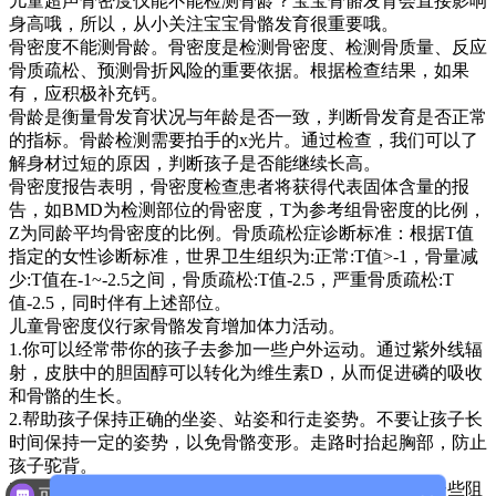
儿童超声骨密度仪能不能检测骨龄？宝宝骨骼发育会直接影响
身高哦，所以，从小关注宝宝骨骼发育很重要哦。
骨密度不能测骨龄。骨密度是检测骨密度、检测骨质量、反应
骨质疏松、预测骨折风险的重要依据。根据检查结果，如果
有，应积极补充钙。
骨龄是衡量骨发育状况与年龄是否一致，判断骨发育是否正常
的指标。骨龄检测需要拍手的x光片。通过检查，我们可以了
解身材过短的原因，判断孩子是否能继续长高。
骨密度报告表明，骨密度检查患者将获得代表固体含量的报
告，如BMD为检测部位的骨密度，T为参考组骨密度的比例，
Z为同龄平均骨密度的比例。骨质疏松症诊断标准：根据T值
指定的女性诊断标准，世界卫生组织为:正常:T值>-1，骨量减
少:T值在-1~-2.5之间，骨质疏松:T值-2.5，严重骨质疏松:T
值-2.5，同时伴有上述部位。
儿童骨密度仪行家骨骼发育增加体力活动。
1.你可以经常带你的孩子去参加一些户外运动。通过紫外线辐
射，皮肤中的胆固醇可以转化为维生素D，从而促进磷的吸收
和骨骼的生长。
2.帮助孩子保持正确的坐姿、站姿和行走姿势。不要让孩子长
时间保持一定的姿势，以免骨骼变形。走路时抬起胸部，防止
孩子驼背。
3.骑孩子的童车。骑自行车是骨头的好方法。它提供了一些阻
可以介绍下你们的产品么？