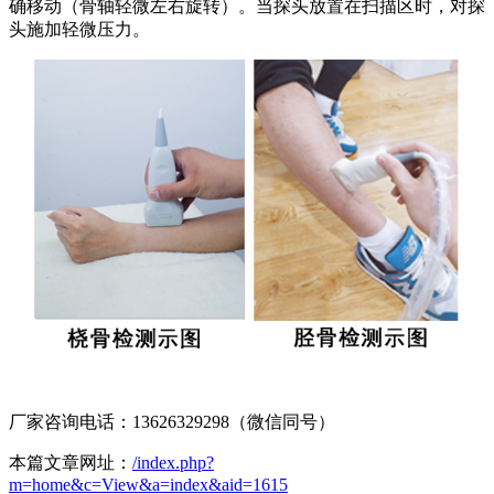
确移动（骨轴轻微左右旋转）。当探头放置在扫描区时，对探
头施加轻微压力。
厂家咨询电话：13626329298（微信同号）
本篇文章网址：
/index.php?
m=home&c=View&a=index&aid=1615