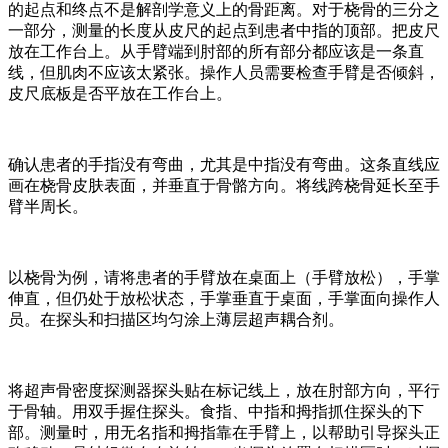
的起点和终点不是解剖学意义上的骨距离。对于桡骨的三分之
一部分，测量的长度从皮尺的起点到患者中指的顶部。把皮尺
放在工作台上。从手臂端到肘部的所有部分都应该是一条直
线，但肌肉不应该太紧张。操作人员需要检查手臂是否倾斜，
皮尺底板是否平放在工作台上。
确认患者的手指没有弯曲，尤其是中指没有弯曲。这条直线应
画在桡骨皮肤表面，并垂直于骨骼方向。将线跨桡骨延长至手
臂半周长。
以桡骨为例，请将患者的手臂放在桌面上（手臂放松），手掌
伸直，但仍处于放松状态，手掌垂直于桌面，手掌面向操作人
员。在探头和扫描区均匀涂上薄层超声耦合剂。
将超声骨密度探测器探头贴在标记线上，放在肘部方向，平行
于骨轴。用双手握住探头。食指、中指和拇指抓住探头的下
部。测量时，用无名指和拇指靠在手臂上，以帮助引导探头正