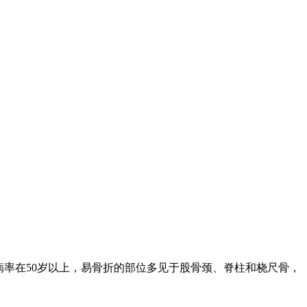
病率在50岁以上，易骨折的部位多见于股骨颈、脊柱和桡尺骨，