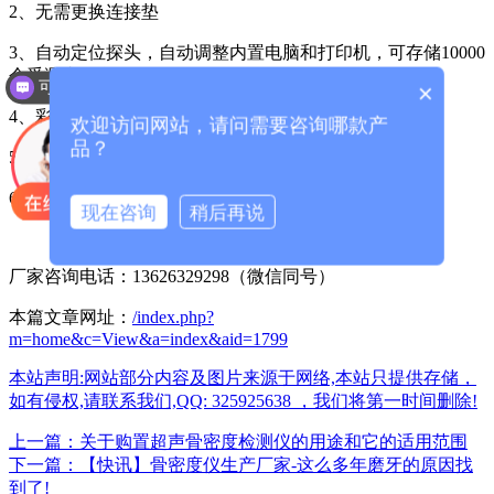
2、无需更换连接垫
3、自动定位探头，自动调整内置电脑和打印机，可存储10000
个受测者信息
可以介绍下你们的产品么？
×
4、彩色TFT LCD (6.4英寸)触摸屏操作
欢迎访问网站，请问需要咨询哪款产
品？
5、无放射性危险
6、较高的精确度
现在咨询
稍后再说
厂家咨询电话：13626329298（微信同号）
本篇文章网址：
/index.php?
m=home&c=View&a=index&aid=1799
本站声明:网站部分内容及图片来源于网络,本站只提供存储，
如有侵权,请联系我们,QQ: 325925638 ，我们将第一时间删除!
上一篇：关于购置超声骨密度检测仪的用途和它的适用范围
下一篇：【快讯】骨密度仪生产厂家-这么多年磨牙的原因找
到了!