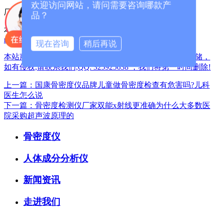
欢迎访问网站，请问需要咨询哪款产
厂家咨询电话：13626329298（微信同号）
品？
本篇文章网址：
/index.php?
m=home&c=View&a=index&aid=1809
现在咨询
稍后再说
本站声明:网站部分内容及图片来源于网络,本站只提供存储，
如有侵权,请联系我们,QQ: 325925638 ，我们将第一时间删除!
上一篇：国康骨密度仪品牌儿童做骨密度检查有危害吗?儿科
医生怎么说
下一篇：骨密度检测仪厂家双能x射线更准确为什么大多数医
院采购超声波原理的
骨密度仪
人体成分分析仪
新闻资讯
走进我们