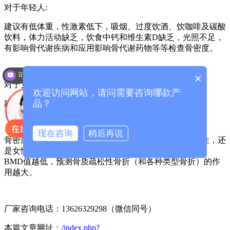
对于年轻人:
建议有低体重，性激素低下，吸烟、过度饮酒、饮咖啡及碳酸
饮料，体力活动缺乏，饮食中钙和维生素D缺乏，光照不足，
有影响骨代谢疾病和应用影响骨代谢药物等等检查骨密度。
可以介绍下你们的产品么？
×
对于女性：
欢迎访问网站，请问需要咨询哪款产
品？
建议绝经后的女性和孕产妇检查骨密度。
现在咨询
稍后再说
骨密度另一个重要作用就是对骨折风险的预测。无论男性，还
是女性，骨密度（BMD）均是十分重要的骨折危险因素。
BMD值越低，预测骨质疏松性骨折（和各种类型骨折）的作
用越大。
厂家咨询电话：13626329298（微信同号）
本篇文章网址：
/index.php?