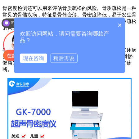
骨密度检测还可以用来评估骨质疏松的风险。骨质疏松是一种
常见的骨骼疾病，特征是骨骼变薄、骨密度降低，易于发生骨
折。骨密度仪进行骨密度检测可以帮助医生评估个体骨质疏松
可以介绍下你们的产品么？
×
的风险，及早采取预防和治疗措施。
欢迎访问网站，请问需要咨询哪款产
品？
在骨密度检测报告解读过程中，还需要综合考虑个体的临床病
史、家族史和其他辅助检查结果。虽然T值和Z值是评估骨骼
现在咨询
稍后再说
健康的重要指标，但并不能单凭这两个指标就做出准确的诊
断。