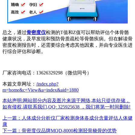
总之，通过
骨密度仪
检测的T值和Z值可以帮助评估个体骨骼
健康状况，及早发现和预防骨质疏松等骨骼疾病。但在解读骨
密度检测报告时，还需要综合考虑其他因素，并由专业医生进
行综合评估和诊断。
厂家咨询电话：13626329298（微信同号）
本篇文章网址：
/index.php?
m=home&c=View&a=index&aid=1880
本站声明:网站部分内容及图片来源于网络,本站只提供存储，
如有侵权,请联系我们,QQ: 325925638 ，我们将第一时间删除!
上一篇：人体成分分析仪厂家检测身体各成分含量评估人体健
康
下一篇：骨密度仪品牌MQD-8000检测胫骨桡骨的优势