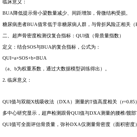
临床意义：
BUA降低提示骨小梁数量减少、间距增加，骨微结构受损。
糖尿病患者BUA值常低于非糖尿病人群，与骨折风险正相关（
二、超声骨密度检测仪复合指标：QUI值（骨质量指数）
定义：结合SOS与BUA的复合指标，公式为：
QUI=a×SOS+b×BUA
（a、b为权重系数，通过大数据模型训练得出）。
2. 临床意义：
QUI值与双能X线吸收法（DXA）测量的T值高度相关（r=0.8
多中心研究显示，超声检测跟骨QUI值与DXA测量的腰椎/髋部T值
QUI值可全面评估骨质量，弥补DXA仅测量骨密度（面积密