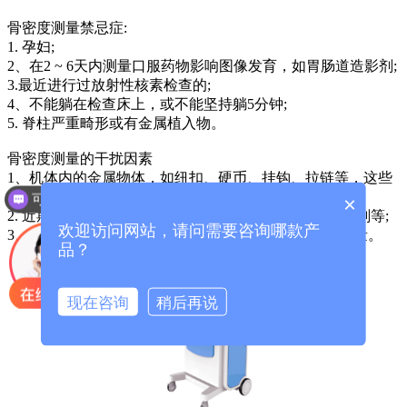
骨密度测量禁忌症:
1. 孕妇;
2、在2 ~ 6天内测量口服药物影响图像发育，如胃肠道造影剂;
3.最近进行过放射性核素检查的;
4、不能躺在检查床上，或不能坚持躺5分钟;
5. 脊柱严重畸形或有金属植入物。
骨密度测量的干扰因素
1、机体内的金属物体，如纽扣、硬币、挂钩、拉链等，这些
都应在丈量后取下;
可以介绍下你们的产品么？
×
2. 近期服用肠道不能吸收的药物，如钡、钙、椎管造影剂等;
欢迎访问网站，请问需要咨询哪款产
3、一般食物不影响测量，可以在饭后2-4小时后进行测量。
品？
现在咨询
稍后再说