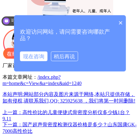
可以介绍下你们的产品么？
×
欢迎访问网站，请问需要咨询哪款产
品？
现在咨询
稍后再说
厂家咨询电话：13626329298（微信同号）
本篇文章网址：
/index.php?
m=home&c=View&a=index&aid=1240
本站声明:网站部分内容及图片来源于网络,本站只提供存储，
如有侵权,请联系我们,QQ: 325925638 ，我们将第一时间删除!
上一篇：高性价比的儿童便捷式骨密度分析仪多少钱1台？
9.11
下一篇：国产超声骨密度检测仪器价格是多少？山东国康GK-
7000高性价比