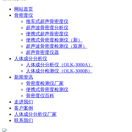
网站首页
骨密度仪
推车式超声骨密度仪
超声波骨密度分析仪
便携式超声骨密度仪
便携式骨密度检测仪（新）
超声波骨密度检测仪（双屏）
超声骨密度仪器
人体成分分析仪
人体成分分析仪（OLK-3000A）
人体成分检测仪（OLK-3000B）
新闻资讯
骨密度检测仪厂家
便携式骨密度检测仪
骨密度仪百科
走进我们
客户案例
人体成分分析仪厂家
联系我们