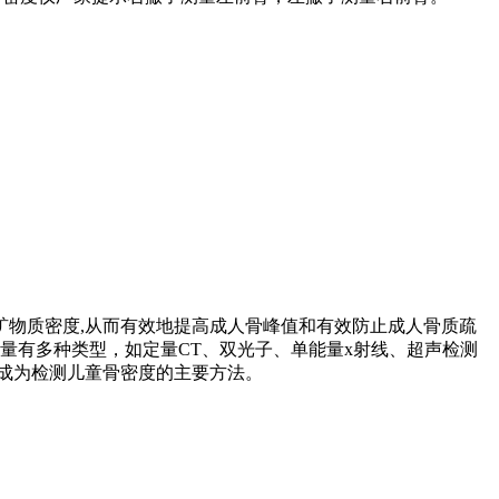
矿物质密度,从而有效地提高成人骨峰值和有效防止成人骨质疏
量有多种类型，如定量CT、双光子、单能量x射线、超声检测
成为检测儿童骨密度的主要方法。