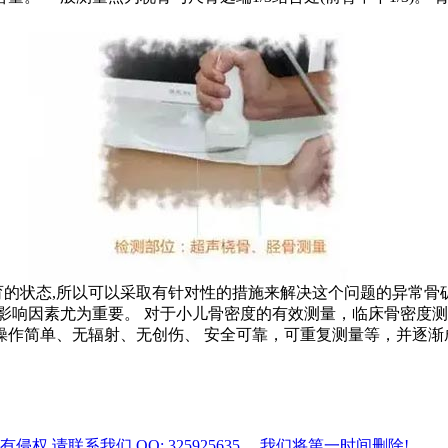
的状态,所以可以采取有针对性的措施来解决这个问题的异常骨
影响因素尤为重要。 对于小儿骨密度的有效测量，临床骨密度测
操作简单、无辐射、无创伤、 安全可靠，可重复测量等，并逐渐
请联系我们,QQ: 325925635 ，我们将第一时间删除!