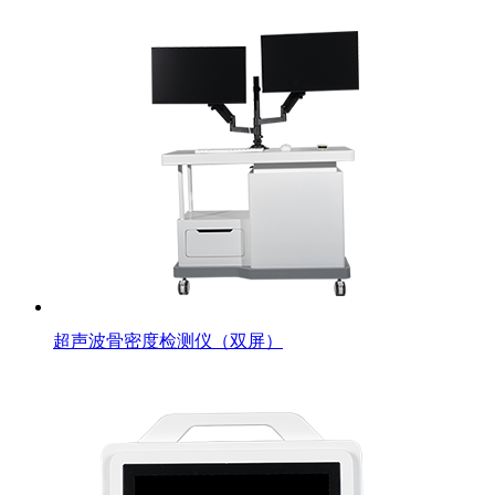
超声波骨密度检测仪（双屏）