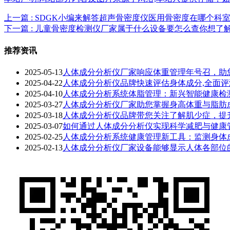
上一篇 : SDGK小编来解答超声骨密度仪医用骨密度在哪个
下一篇 : 儿童骨密度检测仪厂家属于什么设备要怎么查你想了
推荐资讯
2025-05-13
人体成分分析仪厂家响应体重管理年号召，助
2025-04-22
人体成分分析仪品牌快速评估身体成分,全面
2025-04-10
人体成分分析系统体脂管理：新兴智能健康检
2025-03-27
人体成分分析仪厂家助您掌握身高体重与脂肪
2025-03-18
人体成分分析仪品牌带您关注了解肌少症，提
2025-03-07
如何通过人体成分分析仪实现科学减肥与健康
2025-02-25
人体成分分析系统健康管理新工具：监测身体
2025-02-13
人体成分分析仪厂家设备能够显示人体各部位