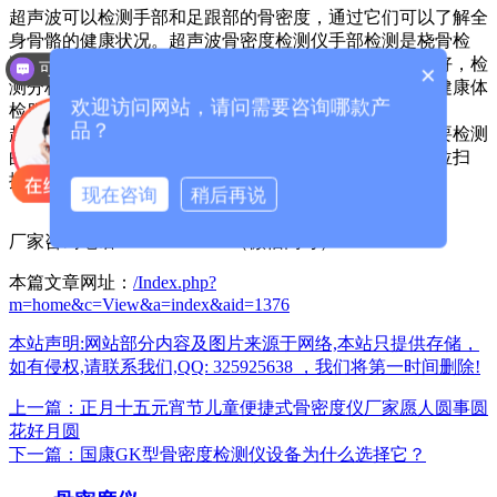
超声波可以检测手部和足跟部的骨密度，通过它们可以了解全
身骨骼的健康状况。超声波骨密度检测仪手部检测是桡骨检
测。采用桡骨检测，即以手腕处为测量点，骨测代表性好，检
可以介绍下你们的产品么？
×
测分析数据更准确，特别适合医院治疗疾病筛查、儿童健康体
欢迎访问网站，请问需要咨询哪款产
检服务中心等应用。
品？
超声骨密度检测仪器使用方法很简单，现在检测者的需要检测
的部位涂抹耦合剂，通过骨密度检测仪器探头在检测部位扫
描，仪器进行检测，几分钟后就能打印出这些结果。
现在咨询
稍后再说
厂家咨询电话：13626329298（微信同号）
本篇文章网址：
/Index.php?
m=home&c=View&a=index&aid=1376
本站声明:网站部分内容及图片来源于网络,本站只提供存储，
如有侵权,请联系我们,QQ: 325925638 ，我们将第一时间删除!
上一篇：正月十五元宵节儿童便捷式骨密度仪厂家愿人圆事圆
花好月圆
下一篇：国康GK型骨密度检测仪设备为什么选择它？