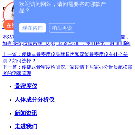
欢迎访问网站，请问需要咨询哪款产
厂家咨询电话：13626329298（微信同号）
品？
本篇文章网址：
/index.php?
m=home&c=View&a=index&aid=1409
现在咨询
稍后再说
本站声明:网站部分内容及图片来源于网络,本站只提供存储，
如有侵权,请联系我们,QQ: 325925638 ，我们将第一时间删除!
上一篇：便捷式骨密度仪品牌超声和双能骨密度仪有什么差
别？如何选择？
下一篇：便捷式骨密度检测仪厂家疫情下居家办公骨质疏松患
者的宅家管理
骨密度仪
人体成分分析仪
新闻资讯
走进我们