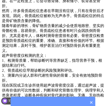
题。在一定程度上，它会导致背痛、身材矮小、驼背甚至骨
折。
然而，许多骨质疏松症患者在早期没有症状，只有在骨折后才
发现。因此，骨质疏松症被称为无声杀手。骨质疏松症的特点
是骨矿物质含量的降低。
随着年龄的增长，骨矿物质含量的减少会使质地致密、坚实的
骨骼松弛，容易骨折。骨质疏松症患者有时只会因跌倒而骨
折。尤其是老年人，体检时测骨密度很有必要。
骨密度仪检查
是预防骨质疏松症的重要、准确、直接和有价值的环节。根据
测定结果，及时干预、维护甚至治疗对预防骨折具有重要意
义。
超声骨密度仪检测的意义：
1、检测骨质量，帮助诊断钙等营养缺乏，指导营养干预，根
据结果治疗钙。
2、骨质疏松症早期诊断的风险预测和评估。
3、测量内分泌人群和代谢性骨病的骨量，安全有效地预防骨
折。
现在医院或卫生诊所使用超声波骨密度仪器，通过超声波，提
供有价值的可比性数据，判断和研究骨骼生理学、病理学和人
类衰老程度，诊断各种疾病对骨代谢的影响。无痛、无创伤检
可以介绍下你们的产品么？
查项目。
×
你们是怎么收费的呢？