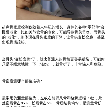
超声骨密度检测仪随着人年纪的增长，身体的各种"零部件"会
慢慢老化，比如关节软骨的老化，可能导致骨关节炎。而骨头
的"老化"，则体现在骨头密度的下降，让骨头变松变脆，甚至
出现骨质疏松。
当骨头"变松变脆"了，就比普通人的骨骼更容易断裂，可能你
只是不经意地撞一下（轻伤），就骨折了，非常恼人和危险。
骨密度测哪个部位准确?
最常用的测量部位为，左或右前臂尺骨和桡骨远端1/3处，此
处密质骨占95%，松质骨占5%，骨质结构均匀，是测量骨矿