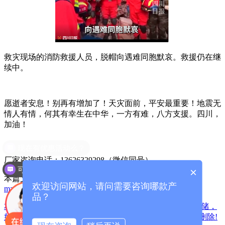
救灾现场的消防救援人员，脱帽向遇难同胞默哀。救援仍在继
续中。
愿逝者安息！别再有增加了！天灾面前，平安最重要！地震无
情人有情，何其有幸生在中华，一方有难，八方支援。四川，
加油！
厂家咨询电话：13626329298（微信同号）
可以介绍下你们的产品么？
×
本篇文章网址：
/index.php?
欢迎访问网站，请问需要咨询哪款产
m=home&c=View&a=index&aid=1572
品？
本站声明:网站部分内容及图片来源于网络,本站只提供存储，
如有侵权,请联系我们,QQ: 325925638 ，我们将第一时间删除!