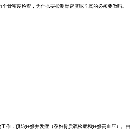
做个骨密度检查，为什么要检测骨密度呢？真的必须要做吗。
健工作，预防妊娠并发症（孕妇骨质疏松症和妊娠高血压）。由