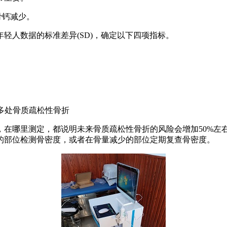
骨钙减少。
康年轻人数据的标准差异(SD)，确定以下四项指标。
或多处骨质疏松性骨折
，在哪里测定，都说明未来骨质疏松性骨折的风险会增加50%左
的部位检测骨密度，或者在骨量减少的部位定期复查骨密度。