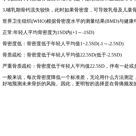
3.哺乳期骨钙流失较快，此时如果骨密度，可导致乳母及儿童
世界卫生组织(WHO)根据骨密度水平的测量结果(BMD)与健
正常:年轻人平均骨密度为1SD内(+1～-1SD)
骨密度低：骨密度低于年轻人平均值1~2.5SD(-1～-2.5SD)
骨质疏松：骨密度低于年轻人平均值22.5SD(低于-2.5SD)
严重骨质疏松：骨密度低于年轻人平均值22.5SD，伴有一处
一般来说，每次骨密度降低一个标准差，无论用什么方法测定
好地预测未来骨折的风险。因此，更明智的选择是在骨痛频发