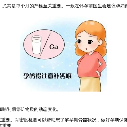
。尤其是每个月的产检至关重要。一般在怀孕前医生会建议孕妇
和哺乳期骨矿物质的动态变化。
至关重要。骨密度检测可以帮助您了解孕期骨骼状况，做好孕期保
常重要。