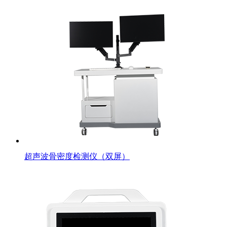
超声波骨密度检测仪（双屏）