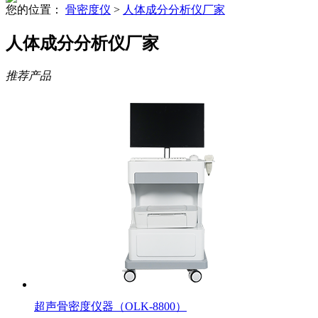
您的位置：
骨密度仪
>
人体成分分析仪厂家
人体成分分析仪厂家
推荐产品
超声骨密度仪器（OLK-8800）