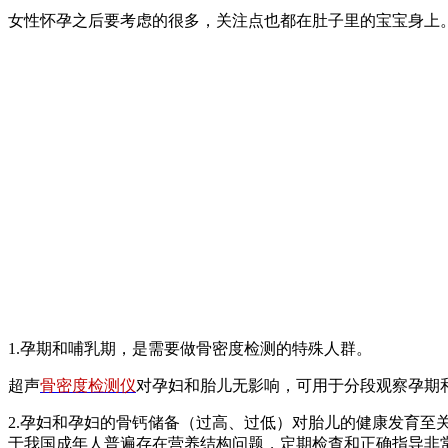
女性怀孕之后要考虑的很多，关注点也都在肚子里的宝宝身上
1.孕期和哺乳期，是需要做骨密度检测的特殊人群。
超声
骨密度检测仪
对孕妇和胎儿无影响，可用于分段观察孕期
2.孕妇和孕妇的骨钙储备（过高、过低）对胎儿的健康发育
于我国成年人普遍存在营养结构问题，定期检查和正确指导非