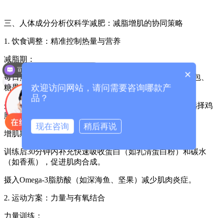
三、
人体成分分析仪
科学减肥：减脂增肌的协同策略
1. 饮食调整：精准控制热量与营养
可以介绍下你们的产品么？
减脂期：
×
你们是怎么收费的呢？
每日热量缺口300-500大卡，优先减少精制碳水（如白面包、
糖果），增加膳食纤维（蔬菜、全谷物）。
欢迎访问网站，请问需要咨询哪款产
品？
蛋白质摄入量≥1.6g/kg体重（如70kg成人需112g/天），选择鸡
胸肉、鱼、豆制品等优质蛋白。
现在咨询
稍后再说
增肌期：
训练后30分钟内补充快速吸收蛋白（如乳清蛋白粉）和碳水
（如香蕉），促进肌肉合成。
摄入Omega-3脂肪酸（如深海鱼、坚果）减少肌肉炎症。
2. 运动方案：力量与有氧结合
力量训练：