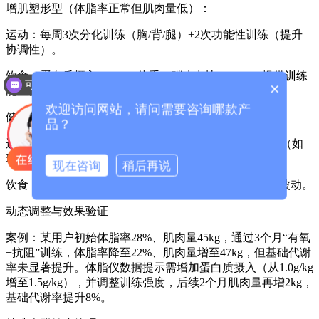
增肌塑形型（体脂率正常但肌肉量低）：
运动：每周3次分化训练（胸/背/腿）+2次功能性训练（提升
协调性）。
饮食：蛋白质摄入≥1.6g/kg体重，碳水占比50%-60%提供训练
可以介绍下你们的产品么？
×
能量。
欢迎访问网站，请问需要咨询哪款产
健康维持型（体脂率与肌肉量均达标）：
品？
运动：每周3次混合训练（有氧+抗阻）+1次柔韧性训练（如
瑜伽）。
现在咨询
稍后再说
饮食：均衡摄入宏量营养素，定期通过体脂仪监测数据波动。
动态调整与效果验证
案例：某用户初始体脂率28%、肌肉量45kg，通过3个月“有氧
+抗阻”训练，体脂率降至22%、肌肉量增至47kg，但基础代谢
率未显著提升。体脂仪数据提示需增加蛋白质摄入（从1.0g/kg
增至1.5g/kg），并调整训练强度，后续2个月肌肉量再增2kg，
基础代谢率提升8%。