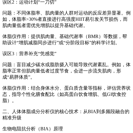
误区2：运动计划“一刀切”
问题：不同体脂率、肌肉量的人群对运动的反应差异显著。例
如，体脂率>30%者直接进行高强度HIIT易引发关节损伤，而
肌肉量低者需优先增肌以提升基础代谢。
体脂仪作用：提供肌肉量、基础代谢率（BMR）等数据，帮
助设计“增肌减脂同步进行”或“分阶段目标”的科学计划。
误区3：营养补充“凭感觉”
问题：盲目减少碳水或脂肪摄入可能导致代谢紊乱。例如，体
脂率正常但肌肉量低者过度节食，会进一步流失肌肉，形
成“易胖体质”。
体脂仪作用：结合身体水分、蛋白质含量等指标，评估营养状
态，指导个性化膳食配比（如高蛋白饮食增肌、低GI饮食控
脂）。
二、
人体体脂成分分析仪
的核心技术：从BIA到多频段融合的
精准升级
生物电阻抗分析（BIA）原理