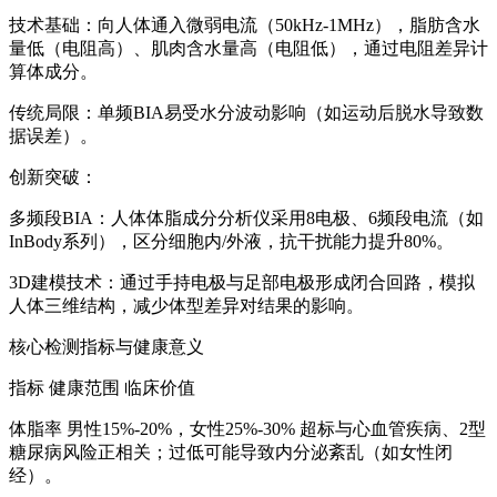
技术基础：向人体通入微弱电流（50kHz-1MHz），脂肪含水
量低（电阻高）、肌肉含水量高（电阻低），通过电阻差异计
算体成分。
传统局限：单频BIA易受水分波动影响（如运动后脱水导致数
据误差）。
创新突破：
多频段BIA：
人体体脂成分分析仪
采用8电极、6频段电流（如
InBody系列），区分细胞内/外液，抗干扰能力提升80%。
3D建模技术：通过手持电极与足部电极形成闭合回路，模拟
人体三维结构，减少体型差异对结果的影响。
核心检测指标与健康意义
指标 健康范围 临床价值
体脂率 男性15%-20%，女性25%-30% 超标与心血管疾病、2型
糖尿病风险正相关；过低可能导致内分泌紊乱（如女性闭
经）。