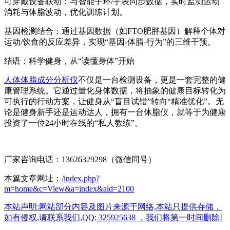
可穿戴设备联动：与智能手环/手表同步数据，实时监测运动
消耗与体脂波动，优化训练计划。
基因检测结合：通过基因数据（如FTO肥胖基因）解释个体对
运动/饮食的反应差异，实现“基因-体脂-行为”的三维干预。
结语：科学健身，从“读懂身体”开始
人体体脂成分分析仪
不仅是一台检测设备，更是一套完整的健
康管理系统。它通过量化身体数据，将抽象的健康目标转化为
可执行的行动方案，让健身从“盲目试错”转向“精准优化”。无
论是健身新手还是运动达人，拥有一台体脂仪，就等于为健康
投资了一位24小时在线的“私人教练”。
厂家咨询电话：13626329298（微信同号）
本篇文章网址：
/index.php?
m=home&c=View&a=index&aid=2100
本站声明:网站部分内容及图片来源于网络,本站只提供存储，
如有侵权,请联系我们,QQ: 325925638 ，我们将第一时间删除!