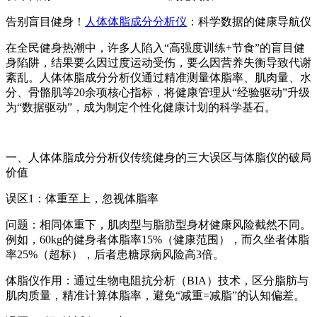
告别盲目健身！
人体体脂成分分析仪
：科学数据的健康导航仪
在全民健身热潮中，许多人陷入“高强度训练+节食”的盲目健
身陷阱，结果要么因过度运动受伤，要么因营养失衡导致代谢
紊乱。人体体脂成分分析仪通过精准测量体脂率、肌肉量、水
分、骨骼肌等20余项核心指标，将健康管理从“经验驱动”升级
为“数据驱动”，成为制定个性化健康计划的科学基石。
一、
人体体脂成分分析仪
传统健身的三大误区与体脂仪的破局
价值
误区1：体重至上，忽视体脂率
问题：相同体重下，肌肉型与脂肪型身材健康风险截然不同。
例如，60kg的健身者体脂率15%（健康范围），而久坐者体脂
率25%（超标），后者患糖尿病风险高3倍。
体脂仪作用：通过生物电阻抗分析（BIA）技术，区分脂肪与
肌肉质量，精准计算体脂率，避免“减重=减脂”的认知偏差。