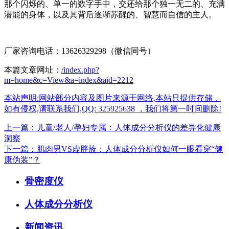
那个闪烁的、单一的数字手中，交还给那个独一无二的、充满
潜能的身体，以及其背后逐渐苏醒的、智慧而自信的主人。
厂家咨询电话：13626329298（微信同号）
本篇文章网址：
/index.php?
m=home&c=View&a=index&aid=2212
本站声明:网站部分内容及图片来源于网络,本站只提供存储，
如有侵权,请联系我们,QQ: 325925638 ，我们将第一时间删除!
上一篇：儿童/老人/孕妇专属：人体成分分析仪的差异化健康
洞察
下一篇：肌肉男VS虚胖族：人体成分分析仪如何一眼看穿“健
康伪装”？
骨密度仪
人体成分分析仪
新闻资讯