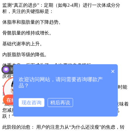
监测“真正的进步”：定期（如每2-4周）进行一次体成分分
析，关注的关键指标是：
体脂率和脂肪量的下降趋势。
骨骼肌量的维持或增长。
基础代谢率的上升。
内脏脂肪等级的降低。
体重本身，反而成为了一个次要的参考指标。
可以介绍下你们的产品么？
×
庆祝“数据里程碑”：
欢迎访问网站，请问需要咨询哪款产
品？
“恭喜！您的肌肉量增加了0.5公斤，这意味着您每天静止时能
多消耗约15千卡！”
现在咨询
稍后再说
“虽然体重只降了1公斤，但您的体脂率下降了1.5%，这意味着
您减掉了2公斤纯脂肪，还增加了1公斤肌肉，这是质的飞
跃！”
此阶段的治愈： 用户的注意力从“为什么还没瘦”的焦虑，转