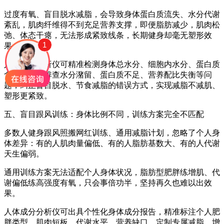
过度有氧、盲目脱水减脂，会导致身体蛋白质流失、水分代谢
紊乱，肌肉纤维得不到充足营养支撑，即便脂肪减少，肌肉松
弛、体态干瘪，无法形成紧致线条，长期健身却毫无塑形效
1
果。
人体成分分析仪可精准检测身体总水分、细胞内水分、蛋白质
含量，精准排查水分潴留、蛋白质不足、营养配比失衡等问
题，纠正盲目脱水、节食减脂的错误方式，实现减脂不减肌、
塑形更紧致。
五、盲目跟风训练：身体比例不同，训练方案完全不匹配
多数人健身跟风照搬网红训练、通用减脂计划，忽略了个人身
体差异：有的人肌肉量偏低、有的人脂肪基数大、有的人代谢
天生偏弱。
通用训练方案无法适配个人身体状况，脂肪型肥胖练增肌、代
谢偏低练高强度有氧，只会事倍功半，坚持再久也难以出效
果。
人体成分分析仪可出具个性化身体成分报告，精准标注个人肥
胖类型、肌肉短板、代谢水平、营养缺口，定制专属减脂、增