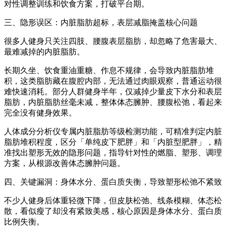
对性调整训练和饮食方案，打破平台期。
三、隐形误区：内脏脂肪超标，表层减脂掩盖核心问题
很多人健身只关注四肢、腰腹表层脂肪，却忽略了危害最大、
最难减掉的内脏脂肪。
长期久坐、饮食重油重糖、作息不规律，会导致内脏脂肪堆
积，这类脂肪藏在腹腔内部，无法通过肉眼观察，普通运动很
难快速消耗。部分人群健身半年，仅减掉少量皮下水分和表层
脂肪，内脏脂肪丝毫未减，整体体态臃肿、腰腹松弛，看起来
完全没有健身效果。
人体成分分析仪专属内脏脂肪等级检测功能，可精准判定内脏
脂肪堆积程度，区分「单纯皮下肥胖」和「内脏型肥胖」，精
准找出塑形无效的隐形问题，指导针对性的燃脂、塑形、调理
方案，从根源改善体态臃肿问题。
四、关键漏洞：身体水分、蛋白质失衡，导致塑形松弛不紧致
不少人健身后体重轻微下降，但皮肤松弛、线条模糊、体态松
散，看似瘦了却没有紧致美感，核心原因是身体水分、蛋白质
比例失衡。