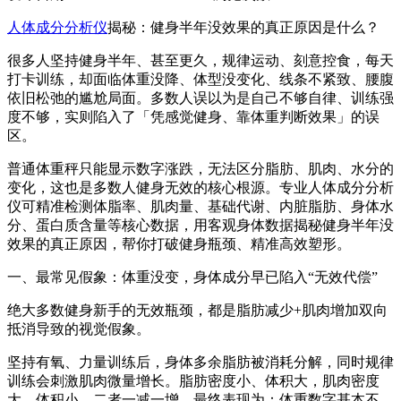
人体成分分析仪
揭秘：健身半年没效果的真正原因是什么？
很多人坚持健身半年、甚至更久，规律运动、刻意控食，每天
打卡训练，却面临体重没降、体型没变化、线条不紧致、腰腹
依旧松弛的尴尬局面。多数人误以为是自己不够自律、训练强
度不够，实则陷入了「凭感觉健身、靠体重判断效果」的误
区。
普通体重秤只能显示数字涨跌，无法区分脂肪、肌肉、水分的
变化，这也是多数人健身无效的核心根源。专业人体成分分析
仪可精准检测体脂率、肌肉量、基础代谢、内脏脂肪、身体水
分、蛋白质含量等核心数据，用客观身体数据揭秘健身半年没
效果的真正原因，帮你打破健身瓶颈、精准高效塑形。
一、最常见假象：体重没变，身体成分早已陷入“无效代偿”
绝大多数健身新手的无效瓶颈，都是脂肪减少+肌肉增加双向
抵消导致的视觉假象。
坚持有氧、力量训练后，身体多余脂肪被消耗分解，同时规律
训练会刺激肌肉微量增长。脂肪密度小、体积大，肌肉密度
大、体积小，二者一减一增，最终表现为：体重数字基本不