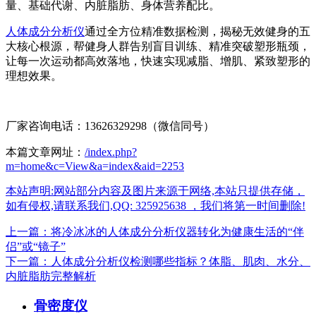
量、基础代谢、内脏脂肪、身体营养配比。
人体成分分析仪
通过全方位精准数据检测，揭秘无效健身的五
大核心根源，帮健身人群告别盲目训练、精准突破塑形瓶颈，
让每一次运动都高效落地，快速实现减脂、增肌、紧致塑形的
理想效果。
厂家咨询电话：13626329298（微信同号）
本篇文章网址：
/index.php?
m=home&c=View&a=index&aid=2253
本站声明:网站部分内容及图片来源于网络,本站只提供存储，
如有侵权,请联系我们,QQ: 325925638 ，我们将第一时间删除!
上一篇：将冷冰冰的人体成分分析仪器转化为健康生活的“伴
侣”或“镜子”
下一篇：人体成分分析仪检测哪些指标？体脂、肌肉、水分、
内脏脂肪完整解析
骨密度仪