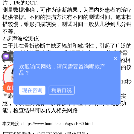
片，1%的QCT。
测量数据准确，可作为诊断结果，为国内外患者的治疗
提供依据。不同的扫描方法有不同的测试时间。笔束扫
描较慢，锥形扫描较快，测试时间一般从几秒到几分钟
不等。
2.超声波检测仪
由于其在骨折诊断中缺乏辐射和敏感性，引起了广泛的
关注。声波传导速度(SOS)和振幅衰减(BUA)能反映骨
可以介绍下你们的产品么？
×
矿物含量、骨结构和骨强度，并与DEXA具有良好的相
欢迎访问网站，请问需要咨询哪款产
关性。该方法操作简便、安全、价格低廉，所使用的仪
品？
器为超声骨密度仪。
它主要用于各种人的骨密度普查，测试时间一般是10秒
到1分钟在一部分，价格，超声波比较便宜
现在咨询
稍后再说
国康
骨密度检测仪
采用超声波原理，无辐射，价格实
惠，可以检测桡骨、胫骨多个部位，具有网络链接功
能，检查结果可以传入相关网路
本文链接：
https://www.bomide.com/xgss/1080.html